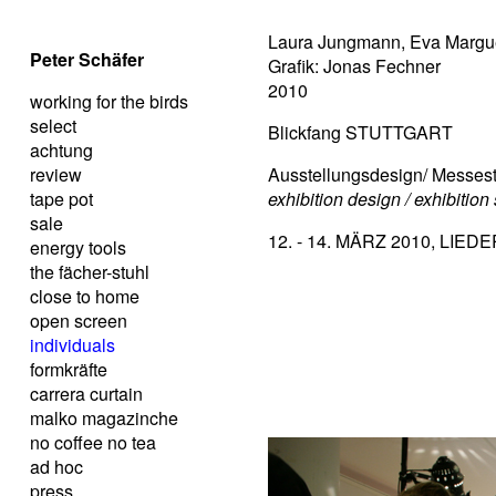
Laura Jungmann, Eva Margue
Peter Schäfer
Grafik: Jonas Fechner
2010
working for the birds
select
Blickfang STUTTGART
achtung
review
Ausstellungsdesign/ Messes
tape pot
exhibition design / exhibition
sale
12. - 14. MÄRZ 2010, LI
energy tools
the fächer-stuhl
close to home
open screen
individuals
formkräfte
carrera curtain
malko magazinche
no coffee no tea
ad hoc
press